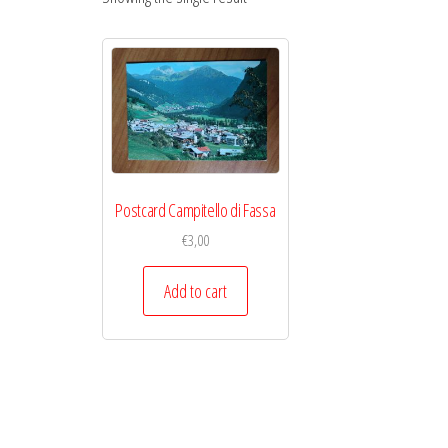
Postcard Campitello di Fassa
€
3,00
Add to cart